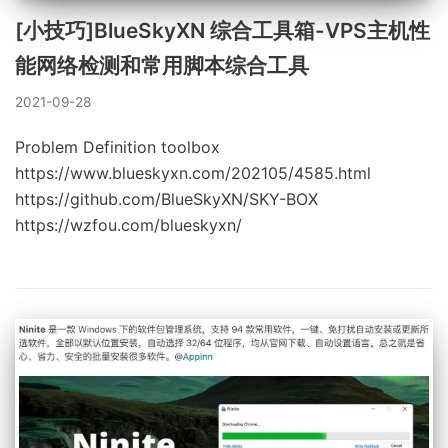
[小技巧]BlueSkyXN 综合工具箱-VPS主机性
能网络检测和常用脚本综合工具
2021-09-28
Problem Definition toolbox
https://www.blueskyxn.com/202105/4585.html
https://github.com/BlueSkyXN/SKY-BOX
https://wzfou.com/blueskyxn/