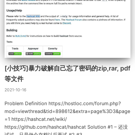
[小技巧]暴力破解自己忘了密码的zip,rar, pdf
等文件
2021-10-16
Problem Definition https://hostloc.com/forum.php?
mod=viewthread&tid=898612&extra=page%3D3&page
=1 https://hashcat.net/wiki/
https://github.com/hashcat/hashcat Solution #1 – 还没
试过，只是做个存档以后再试 #2 #3