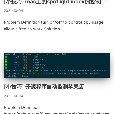
[小技巧] mac上的spotlight index的控制
2021-10-04
Problem Definition turn on/off to control cpu usage
allow alfred to work Solution
[小技巧] 开源程序自动监测苹果店
2021-10-04
Problem Definition
https://github.com/Sunnyyoung/AppleReserver/release