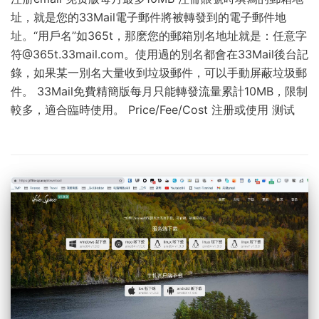
址，就是您的33Mail電子郵件將被轉發到的電子郵件地
址。“用戶名”如365t，那麽您的郵箱別名地址就是：任意字
符@365t.33mail.com。使用過的別名都會在33Mail後台記
錄，如果某一別名大量收到垃圾郵件，可以手動屏蔽垃圾郵
件。 33Mail免費精簡版每月只能轉發流量累計10MB，限制
較多，適合臨時使用。 Price/Fee/Cost 注册或使用 测试