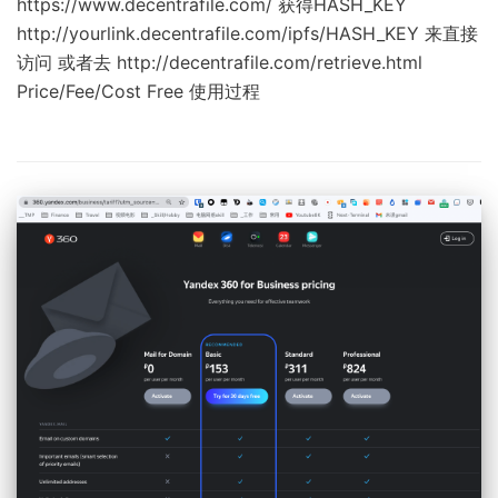
https://www.decentrafile.com/ 获得HASH_KEY
http://yourlink.decentrafile.com/ipfs/HASH_KEY 来直接
访问 或者去 http://decentrafile.com/retrieve.html
Price/Fee/Cost Free 使用过程