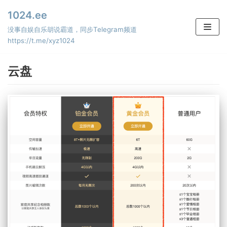
Skip
1024.ee
to
没事自娱自乐胡说霸道，同步Telegram频道
content
https://t.me/xyz1024
云盘