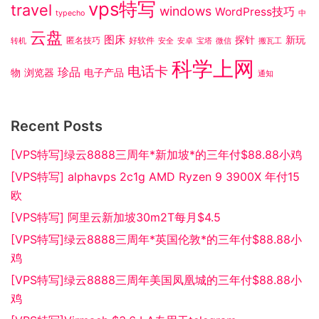
vps特写
travel
windows
WordPress技巧
typecho
中
云盘
图床
探针
新玩
匿名技巧
好软件
转机
安全
安卓
宝塔
微信
搬瓦工
科学上网
电话卡
珍品
物
浏览器
电子产品
通知
Recent Posts
[VPS特写]绿云8888三周年*新加坡*的三年付$88.88小鸡
[VPS特写] alphavps 2c1g AMD Ryzen 9 3900X 年付15
欧
[VPS特写] 阿里云新加坡30m2T每月$4.5
[VPS特写]绿云8888三周年*英国伦敦*的三年付$88.88小
鸡
[VPS特写]绿云8888三周年美国凤凰城的三年付$88.88小
鸡