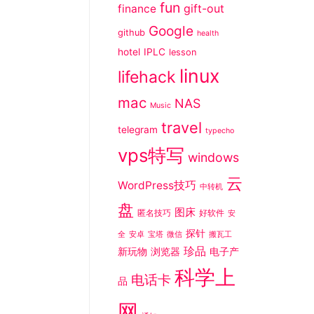
fun
gift-out
finance
Google
github
health
hotel
IPLC
lesson
linux
lifehack
mac
NAS
Music
travel
telegram
typecho
vps特写
windows
云
WordPress技巧
中转机
盘
图床
匿名技巧
好软件
安
探针
全
安卓
宝塔
微信
搬瓦工
珍品
新玩物
浏览器
电子产
科学上
电话卡
品
网