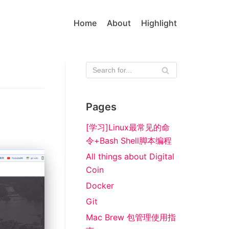
Home
About
Highlight
Pages
[学习]Linux最常见的命
令+Bash Shell脚本编程
All things about Digital
Coin
Docker
Git
Mac Brew 包管理使用指