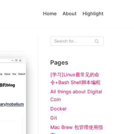
Home
About
Highlight
Pages
[学习]Linux最常见的命
令+Bash Shell脚本编程
All things about Digital
Coin
Docker
Git
Mac Brew 包管理使用指