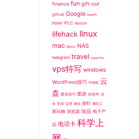
fun
gift-out
finance
Google
github
health
hotel
IPLC
lesson
linux
lifehack
mac
NAS
Music
travel
telegram
typecho
vps特写
windows
云
WordPress技巧
中转机
盘
图床
匿名技巧
好软件
安
探针
全
安卓
宝塔
微信
搬瓦工
珍品
新玩物
浏览器
电子产
科学上
电话卡
品
网