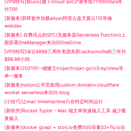
[VPS特写]前uvoz旗下lcloud iplc沪港专线1T100mbps年
付700
[新服务]群晖套件加载aliyun阿里云盘天翼云115等做
webdav
[新服务] 在腾讯云的SFC(无服务器Serverless Function)上
面部署OneManager来访问OneDrive
[VPS特写]绿云8888三周年美国东部Jacksonville的三年付
$88.88小鸡
[新服务]202110一键建立trojan/trojan-go/v2ray/vless等
单一服务
[新服务]notion公开页面用custom domain+cloudflare
worker serverless来访问-blog
[小技巧]让mac timemachine只在特定时间运行
[新软件]Rocket Typist – Mac 端文本快速输入工具 减少重
复输入
[新服务]docker goapi + storj.io免费50G容量S3+fly.io自