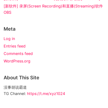
[新软件] 录屏(Screen Recording)和直播(Streaming)软件
OBS
Meta
Log in
Entries feed
Comments feed
WordPress.org
About This Site
没事胡说霸道
TG Channel:
https://t.me/xyz1024