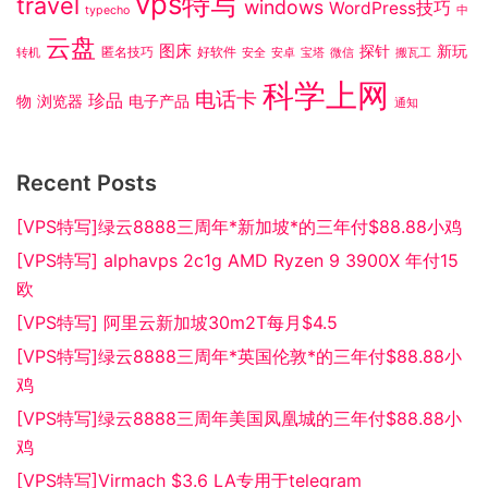
vps特写
travel
windows
WordPress技巧
typecho
中
云盘
图床
探针
新玩
匿名技巧
好软件
转机
安全
安卓
宝塔
微信
搬瓦工
科学上网
电话卡
珍品
物
浏览器
电子产品
通知
Recent Posts
[VPS特写]绿云8888三周年*新加坡*的三年付$88.88小鸡
[VPS特写] alphavps 2c1g AMD Ryzen 9 3900X 年付15
欧
[VPS特写] 阿里云新加坡30m2T每月$4.5
[VPS特写]绿云8888三周年*英国伦敦*的三年付$88.88小
鸡
[VPS特写]绿云8888三周年美国凤凰城的三年付$88.88小
鸡
[VPS特写]Virmach $3.6 LA专用于telegram