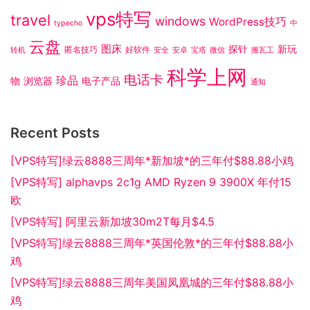
vps特写
travel
windows
WordPress技巧
typecho
中
云盘
图床
探针
新玩
匿名技巧
好软件
转机
安全
安卓
宝塔
微信
搬瓦工
科学上网
电话卡
珍品
物
浏览器
电子产品
通知
Recent Posts
[VPS特写]绿云8888三周年*新加坡*的三年付$88.88小鸡
[VPS特写] alphavps 2c1g AMD Ryzen 9 3900X 年付15
欧
[VPS特写] 阿里云新加坡30m2T每月$4.5
[VPS特写]绿云8888三周年*英国伦敦*的三年付$88.88小
鸡
[VPS特写]绿云8888三周年美国凤凰城的三年付$88.88小
鸡