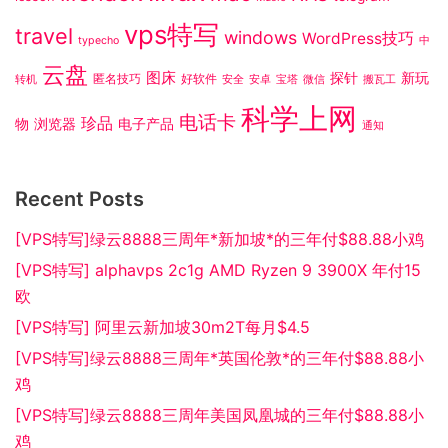
vps特写
travel
windows
WordPress技巧
typecho
中
云盘
图床
探针
新玩
匿名技巧
好软件
转机
安全
安卓
宝塔
微信
搬瓦工
科学上网
电话卡
珍品
物
浏览器
电子产品
通知
Recent Posts
[VPS特写]绿云8888三周年*新加坡*的三年付$88.88小鸡
[VPS特写] alphavps 2c1g AMD Ryzen 9 3900X 年付15
欧
[VPS特写] 阿里云新加坡30m2T每月$4.5
[VPS特写]绿云8888三周年*英国伦敦*的三年付$88.88小
鸡
[VPS特写]绿云8888三周年美国凤凰城的三年付$88.88小
鸡