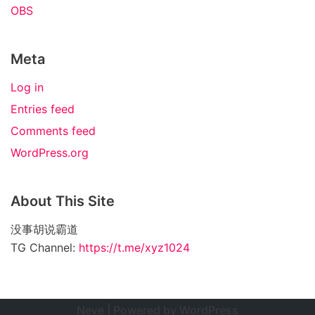
OBS
Meta
Log in
Entries feed
Comments feed
WordPress.org
About This Site
没事胡说霸道
TG Channel:
https://t.me/xyz1024
Neve
| Powered by
WordPress