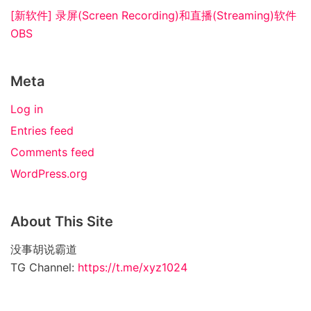
[新软件] 录屏(Screen Recording)和直播(Streaming)软件
OBS
Meta
Log in
Entries feed
Comments feed
WordPress.org
About This Site
没事胡说霸道
TG Channel:
https://t.me/xyz1024