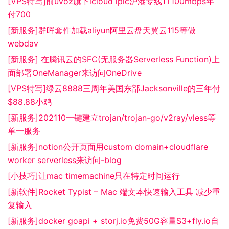
[VPS特写]前uvoz旗下lcloud iplc沪港专线1T100mbps年
付700
[新服务]群晖套件加载aliyun阿里云盘天翼云115等做
webdav
[新服务] 在腾讯云的SFC(无服务器Serverless Function)上
面部署OneManager来访问OneDrive
[VPS特写]绿云8888三周年美国东部Jacksonville的三年付
$88.88小鸡
[新服务]202110一键建立trojan/trojan-go/v2ray/vless等
单一服务
[新服务]notion公开页面用custom domain+cloudflare
worker serverless来访问-blog
[小技巧]让mac timemachine只在特定时间运行
[新软件]Rocket Typist – Mac 端文本快速输入工具 减少重
复输入
[新服务]docker goapi + storj.io免费50G容量S3+fly.io自