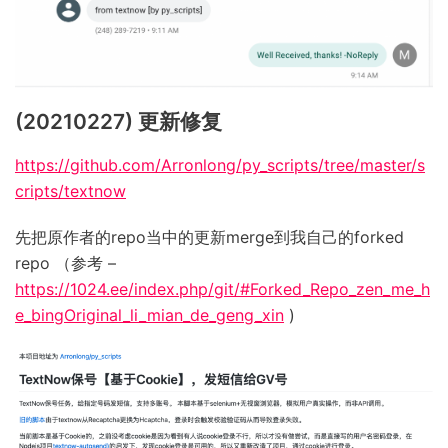
(20210227) 更新修复
https://github.com/Arronlong/py_scripts/tree/master/s
cripts/textnow
先把原作者的repo当中的更新merge到我自己的forked
repo （参考 –
https://1024.ee/index.php/git/#Forked_Repo_zen_me_h
e_bingOriginal_li_mian_de_geng_xin
)