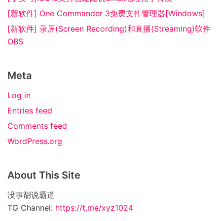
[新软件] One Commander 3免费文件管理器[Windows]
[新软件] 录屏(Screen Recording)和直播(Streaming)软件
OBS
Meta
Log in
Entries feed
Comments feed
WordPress.org
About This Site
没事胡说霸道
TG Channel:
https://t.me/xyz1024