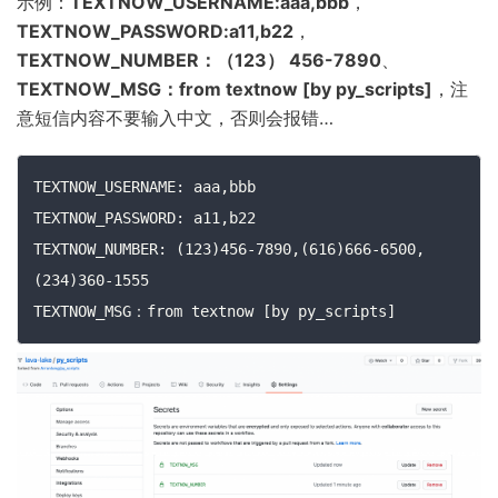
示例：
TEXTNOW_USERNAME:aaa,bbb
，
TEXTNOW_PASSWORD:a11,b22
，
TEXTNOW_NUMBER：（123） 456-7890
、
TEXTNOW_MSG：from textnow [by py_scripts]
，注
意短信内容不要输入中文，否则会报错…
TEXTNOW_USERNAME: aaa,bbb

TEXTNOW_PASSWORD: a11,b22

TEXTNOW_NUMBER: (123)456-7890,(616)666-6500,
(234)360-1555

TEXTNOW_MSG：from textnow [by py_scripts]