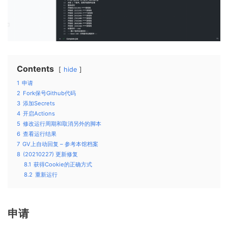
Contents
hide
1
申请
2
Fork保号Github代码
3
添加Secrets
4
开启Actions
5
修改运行周期和取消另外的脚本
6
查看运行结果
7
GV上自动回复 – 参考本馆档案
8
(20210227) 更新修复
8.1
获得Cookie的正确方式
8.2
重新运行
申请