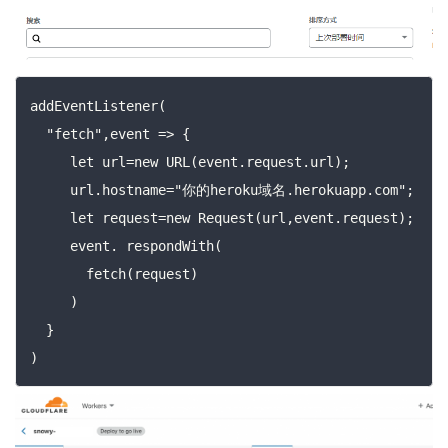
addEventListener(

  "fetch",event => {

     let url=new URL(event.request.url);

     url.hostname="你的heroku域名.herokuapp.com";

     let request=new Request(url,event.request);

     event. respondWith(

       fetch(request)

     )

  }

)