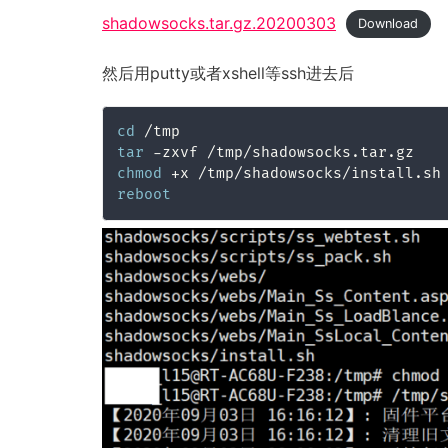
shadowsocks.tar.gz.20200303
Download
然后用putty或者xshell等ssh进去后
cd
tar
chmod
 +x /tmp/shadowsocks/install.sh
reboot