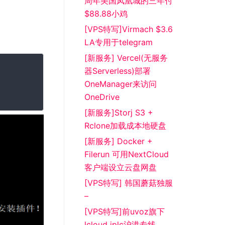
周年美国凤凰城的三年付
$88.88小鸡
[VPS特写]Virmach $3.6
LA专用于telegram
[新服务] Vercel(无服务
器Serverless)部署
OneManager来访问
OneDrive
[新服务]Storj S3 +
Rclone加载成本地硬盘
[新服务] Docker +
Filerun 可用NextCloud
客户端设立云盘网盘
[VPS特写] 韩国蘑菇独服
–
[VPS特写]前uvoz旗下
lcloud iplc沪港专线