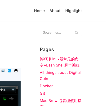
Home
About
Highlight
Pages
[学习]Linux最常见的命
令+Bash Shell脚本编程
All things about Digital
Coin
Docker
Git
Mac Brew 包管理使用指