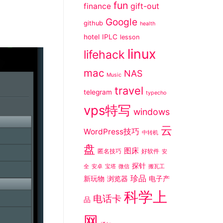
fun
gift-out
finance
Google
github
health
hotel
IPLC
lesson
linux
lifehack
mac
NAS
Music
travel
telegram
typecho
vps特写
windows
云
WordPress技巧
中转机
盘
图床
匿名技巧
好软件
安
探针
全
安卓
宝塔
微信
搬瓦工
珍品
新玩物
浏览器
电子产
科学上
电话卡
品
网