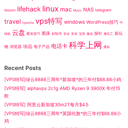
linux
lifehack
mac
NAS
telegram
lesson
Music
vps特写
travel
windows
WordPress技巧
typecho
中
云盘
图床
探针
新玩
匿名技巧
好软件
转机
安全
安卓
宝塔
微信
搬瓦工
科学上网
电话卡
珍品
物
浏览器
电子产品
通知
Recent Posts
[VPS特写]绿云8888三周年*新加坡*的三年付$88.88小鸡
[VPS特写] alphavps 2c1g AMD Ryzen 9 3900X 年付15
欧
[VPS特写] 阿里云新加坡30m2T每月$4.5
[VPS特写]绿云8888三周年*英国伦敦*的三年付$88.88小
鸡