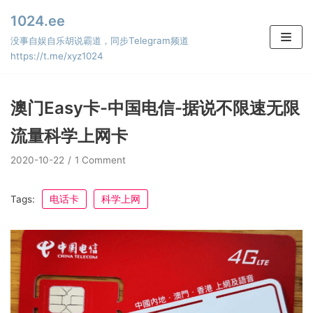
Skip
1024.ee
to
没事自娱自乐胡说霸道，同步Telegram频道
content
https://t.me/xyz1024
澳门Easy卡-中国电信-据说不限速无限
流量科学上网卡
2020-10-22
1 Comment
Tags:
电话卡
科学上网