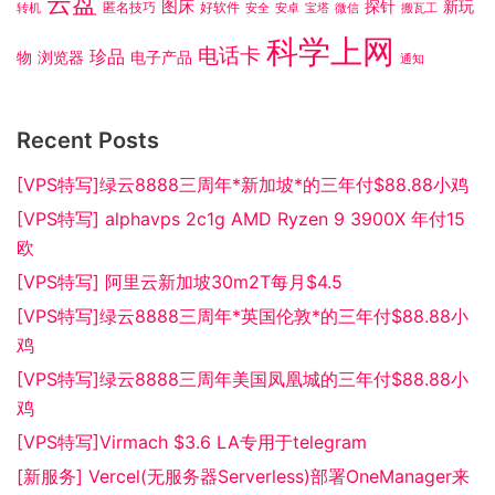
云盘
图床
探针
新玩
匿名技巧
好软件
转机
安全
安卓
宝塔
微信
搬瓦工
科学上网
电话卡
珍品
物
浏览器
电子产品
通知
Recent Posts
[VPS特写]绿云8888三周年*新加坡*的三年付$88.88小鸡
[VPS特写] alphavps 2c1g AMD Ryzen 9 3900X 年付15
欧
[VPS特写] 阿里云新加坡30m2T每月$4.5
[VPS特写]绿云8888三周年*英国伦敦*的三年付$88.88小
鸡
[VPS特写]绿云8888三周年美国凤凰城的三年付$88.88小
鸡
[VPS特写]Virmach $3.6 LA专用于telegram
[新服务] Vercel(无服务器Serverless)部署OneManager来