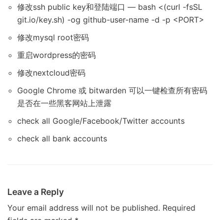
修改ssh public key和登陆端口 — bash <(curl -fsSL
git.io/key.sh) -og github-user-name -d -p <PORT>
修改mysql root密码
重启wordpress的密码
修改nextcloud密码
Google Chrome 或 bitwarden 可以一键检查所有密码
是否在一些黑客网站上泄露
check all Google/Facebook/Twitter accounts
check all bank accounts
Leave a Reply
Your email address will not be published.
Required