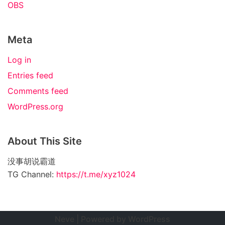
OBS
Meta
Log in
Entries feed
Comments feed
WordPress.org
About This Site
没事胡说霸道
TG Channel:
https://t.me/xyz1024
Neve
| Powered by
WordPress