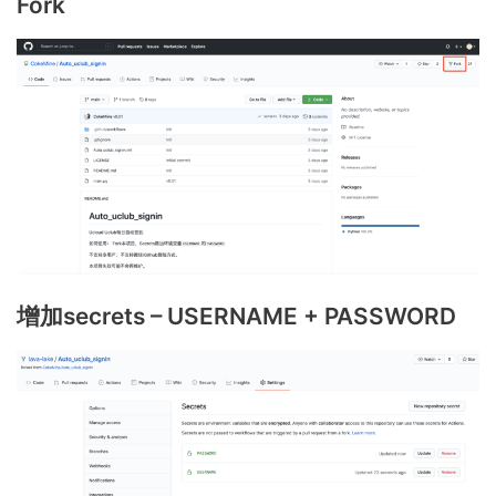
Fork
增加secrets – USERNAME + PASSWORD