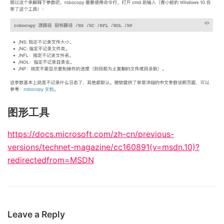
图形工具
https://docs.microsoft.com/zh-cn/previous-
versions/technet-magazine/cc160891(v=msdn.10)?
redirectedfrom=MSDN
Leave a Reply