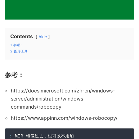
Contents
hide
1
参考：
2
图形工具
参考：
https://docs.microsoft.com/zh-cn/windows-
server/administration/windows-
commands/robocopy
https://www.appinn.com/windows-robocopy/
:
 MIR 镜像过去，也可以不用加
