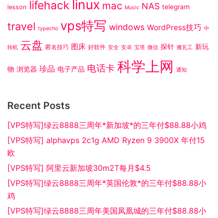
linux
lifehack
mac
NAS
telegram
lesson
Music
vps特写
travel
windows
WordPress技巧
typecho
中
云盘
图床
探针
新玩
匿名技巧
好软件
转机
安全
安卓
宝塔
微信
搬瓦工
科学上网
电话卡
珍品
物
浏览器
电子产品
通知
Recent Posts
[VPS特写]绿云8888三周年*新加坡*的三年付$88.88小鸡
[VPS特写] alphavps 2c1g AMD Ryzen 9 3900X 年付15
欧
[VPS特写] 阿里云新加坡30m2T每月$4.5
[VPS特写]绿云8888三周年*英国伦敦*的三年付$88.88小
鸡
[VPS特写]绿云8888三周年美国凤凰城的三年付$88.88小