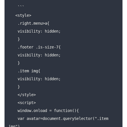
    ```

   <style>

    .right.menu>a{

    visibility: hidden;

    }

    .footer .is-size-7{

    visibility: hidden;

    }

    .item img{

    visibility: hidden;

    }

    </style>

    <script>

    window.onload = function(){

    var avatar=document.querySelector(".item 
img")
