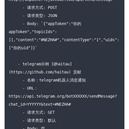
      - 请求方式: POST

      - 请求类型: JSON

      - Body: `{"appToken":"你的
appToken","topicIds":
[],"content":"#NEZHA#","contentType":"1","uids":
["你的uid"]}`

    - telegram示例 [@haitau]
(https://github.com/haitau) 贡献

      - 名称：telegram机器人消息通知

      - URL：
https://api.telegram.org/botXXXXXX/sendMessage?
chat_id=YYYYYY&text=#NEZHA#

      - 请求方式: GET

      - 请求类型: 默认

      - Body: 空
