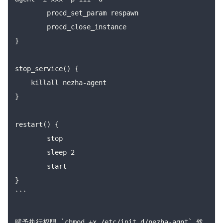
	procd_set_param respawn

	procd_close_instance

}

stop_service() {

    killall nezha-agent

}

restart() {

	stop

	sleep 2

	start

}

```

赋予执行权限 `chmod +x /etc/init.d/nezha-agnt` 然