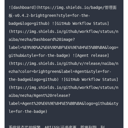
![dashboard](https://img.shields.io/badge/管理面
板-v0.4.2-brightgreen?style=for-the-
badge&logo=github) ![GitHub Workflow Status]
(https://img.shields.io/github/workflow/status/n
aiba/nezha/Dashboard%20image?
label=%E9%9D%A2%E6%9D%BF%E6%9E%84%E5%BB%BA&logo=
github&style=for-the-badge) ![Agent release]
(https://img.shields.io/github/v/release/naiba/n
ezha?color=brightgreen&label=Agent&style=for-
the-badge&logo=github) ![GitHub Workflow Status]
(https://img.shields.io/github/workflow/status/n
aiba/nezha/Agent%20release?
label=Agent%20%E6%9E%84%E5%BB%BA&logo=github&sty
le=for-the-badge)

系统状态监控报警、API(SSL证书变更、即将到期、到