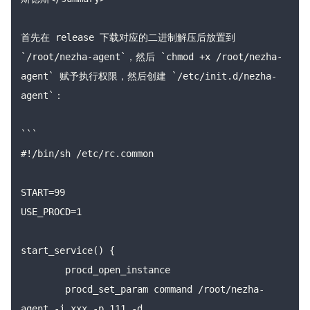
首先在 release 下载对应的二进制解压后放置到 
`/root/nezha-agent`，然后 `chmod +x /root/nezha-
agent` 赋予执行权限，然后创建 `/etc/init.d/nezha-
agent`：

```

#!/bin/sh /etc/rc.common

START=99

USE_PROCD=1

start_service() {

	procd_open_instance

	procd_set_param command /root/nezha-
agent -i xxx -p 111 -d
