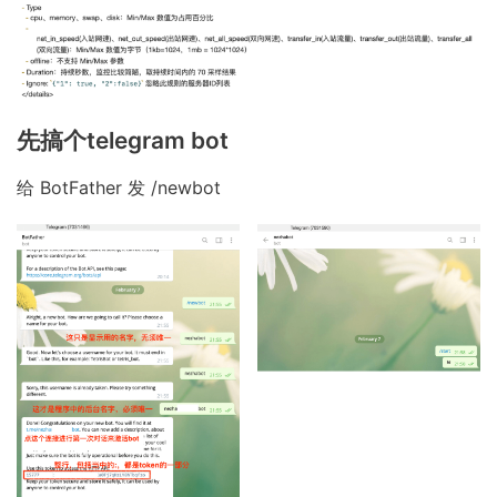
先搞个telegram bot
给 BotFather 发 /newbot