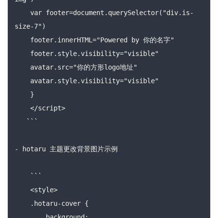
    var footer=document.querySelector("div.is-
size-7")

    footer.innerHTML="Powered by 你的名字"

    footer.style.visibility="visible"

    avatar.src="你的方形logo地址"

    avatar.style.visibility="visible"

    }

    </script>

   ```

- hotaru 主题更改背景图片示例

    ```

    <style>

    .hotaru-cover {

        background: 