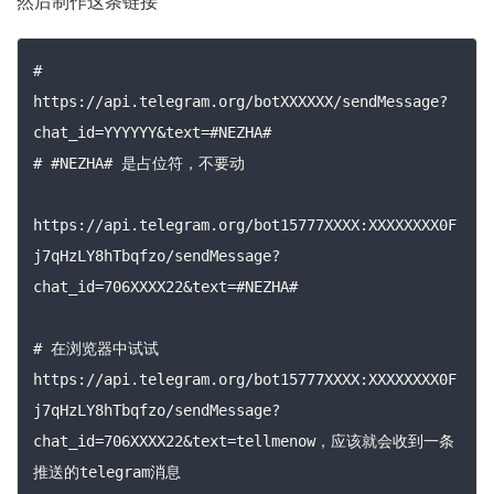
然后制作这条链接
# 
https://api.telegram.org/botXXXXXX/sendMessage?
chat_id=YYYYYY&text=#NEZHA# 

# #NEZHA# 是占位符，不要动

https://api.telegram.org/bot15777XXXX:XXXXXXXX0F
j7qHzLY8hTbqfzo/sendMessage?
chat_id=706XXXX22&text=#NEZHA#

# 在浏览器中试试 
https://api.telegram.org/bot15777XXXX:XXXXXXXX0F
j7qHzLY8hTbqfzo/sendMessage?
chat_id=706XXXX22&text=tellmenow，应该就会收到一条
推送的telegram消息