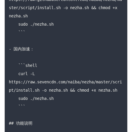
ster/script/install.sh -o nezha.sh && chmod +x 
nezha.sh

    sudo ./nezha.sh

    ```

- 国内加速：

    ```shell

    curl -L 
https://raw.sevencdn.com/naiba/nezha/master/scri
pt/install.sh -o nezha.sh && chmod +x nezha.sh

    sudo ./nezha.sh

    ```

## 功能说明
