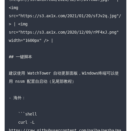
<img 
src="https://s3.ax1x.com/2021/01/20/sfJv2q.jpg"/
> | <img 
src="https://s3.ax1x.com/2020/12/09/rPF4xJ.png" 
width="1600px" /> |

## 一键脚本

建议使用 WatchTower 自动更新面板，Windows终端可以使
用 nssm 配置自启动（见尾部教程）

- 海外：

    ```shell

    curl -L 
https://raw.githubusercontent.com/naiba/nezha/ma