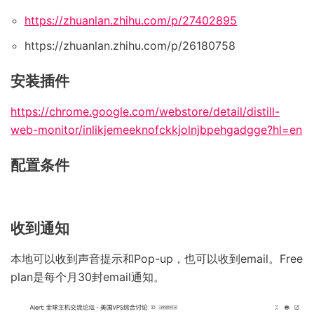
https://zhuanlan.zhihu.com/p/27402895
https://zhuanlan.zhihu.com/p/26180758
安装插件
https://chrome.google.com/webstore/detail/distill-
web-monitor/inlikjemeeknofckkjolnjbpehgadgge?hl=en
配置条件
收到通知
本地可以收到声音提示和Pop-up，也可以收到email。Free
plan是每个月30封email通知。