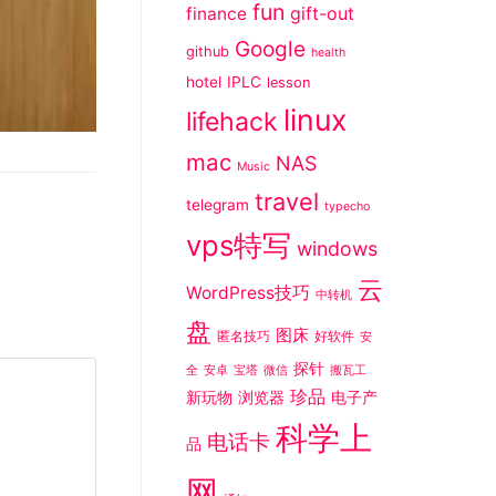
fun
gift-out
finance
Google
github
health
hotel
IPLC
lesson
linux
lifehack
mac
NAS
Music
travel
telegram
typecho
vps特写
windows
云
WordPress技巧
中转机
盘
图床
匿名技巧
好软件
安
探针
全
安卓
宝塔
微信
搬瓦工
珍品
新玩物
浏览器
电子产
科学上
电话卡
品
网