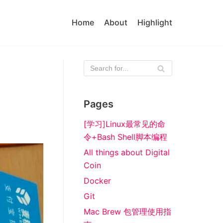
Home
About
Highlight
Pages
[学习]Linux最常见的命
令+Bash Shell脚本编程
All things about Digital
Coin
Docker
Git
Mac Brew 包管理使用指