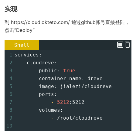
实现
到 https://cloud.okteto.com/ 通过github账号直接登陆，
点击”Deploy”
Shell
1
services:
2
    cloudreve:
3
        public: 
true
4
        container_name: dreve
5
        image: jialezi/cloudreve
6
        ports:
7
-
5212
:5212
8
        volumes: 
9
-
 /root/cloudreve
10