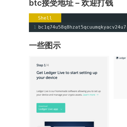
btc接受地址 – 欢迎打钱
Shell
1
bc1q74u58q8hzat5qcuumqkyacv24u7
一些图示