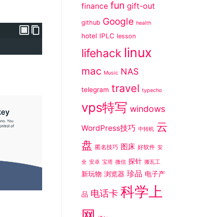
fun
gift-out
finance
Google
github
health
hotel
IPLC
lesson
linux
lifehack
mac
NAS
Music
travel
telegram
typecho
vps特写
windows
云
WordPress技巧
中转机
盘
图床
匿名技巧
好软件
安
探针
全
安卓
宝塔
微信
搬瓦工
珍品
新玩物
浏览器
电子产
科学上
电话卡
品
网