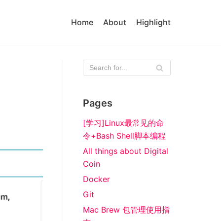
Home
About
Highlight
Pages
[学习]Linux最常见的命
令+Bash Shell脚本编程
All things about Digital
Coin
Docker
Git
Mac Brew 包管理使用指