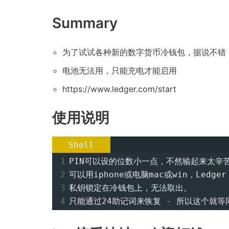
Summary
为了试试各种新的数字货币冷钱包，据说不错
电池无法用，只能充电才能启用
https://www.ledger.com/start
使用说明
Shell
1
PIN可以设的位数小一点，不然输起来太辛
2
可以用iphone或电脑mac或win，Ledg
3
私钥锁定在冷钱包上，无法取出。
4
只能通过24助记词来恢复 
-
 所以这个就等