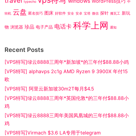
travel
windows
WordPress技巧
typecho
中
云盘
图床
探针
新玩
匿名技巧
好软件
转机
安全
安卓
宝塔
微信
搬瓦工
科学上网
电话卡
珍品
物
浏览器
电子产品
通知
Recent Posts
[VPS特写]绿云8888三周年*新加坡*的三年付$88.88小鸡
[VPS特写] alphavps 2c1g AMD Ryzen 9 3900X 年付15
欧
[VPS特写] 阿里云新加坡30m2T每月$4.5
[VPS特写]绿云8888三周年*英国伦敦*的三年付$88.88小
鸡
[VPS特写]绿云8888三周年美国凤凰城的三年付$88.88小
鸡
[VPS特写]Virmach $3.6 LA专用于telegram