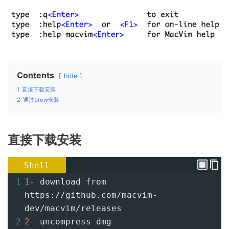
Contents
hide
1
直接下载安装
2
通过brew安装
直接下载安装
Shell
1
1
-
 download from 
https://github.com/macvim-
dev/macvim/releases
2
2
-
 uncompress dmg