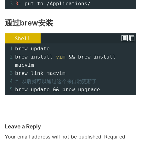
3
3
-
 put to /Applications/
通过brew安装
Shell
1
brew update
2
brew install 
vim
 && brew install 
macvim
3
brew link macvim
4
# 以后就可以通过这个来自动更新了
5
brew update && brew upgrade
Leave a Reply
Your email address will not be published.
Required