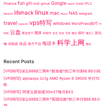
fun
Google
gift-out
finance
hotel
IPLC
github
health
linux
lifehack
mac
NAS
telegram
lesson
Music
vps特写
travel
windows
WordPress技巧
typecho
中
云盘
图床
探针
新玩
匿名技巧
好软件
转机
安全
安卓
宝塔
微信
搬瓦工
科学上网
电话卡
珍品
物
浏览器
电子产品
通知
Recent Posts
[VPS特写]绿云8888三周年*新加坡*的三年付$88.88小鸡
[VPS特写] alphavps 2c1g AMD Ryzen 9 3900X 年付15
欧
[VPS特写] 阿里云新加坡30m2T每月$4.5
[VPS特写]绿云8888三周年*英国伦敦*的三年付$88.88小
鸡