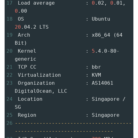
17
 Load average          : 
0
.02, 
0
.01, 
0
.00
18
 OS                    : Ubuntu 
20
.04.2 LTS
19
 Arch                  : x86_64 (64 
Bit)
20
 Kernel                : 
5
.4.0-80-
generic
21
 TCP CC                : bbr
22
 Virtualization        : KVM
23
 Organization          : AS14061 
DigitalOcean, LLC
24
 Location              : Singapore / 
SG
25
 Region                : Singapore
26
--------------------------------------
--------------------------------