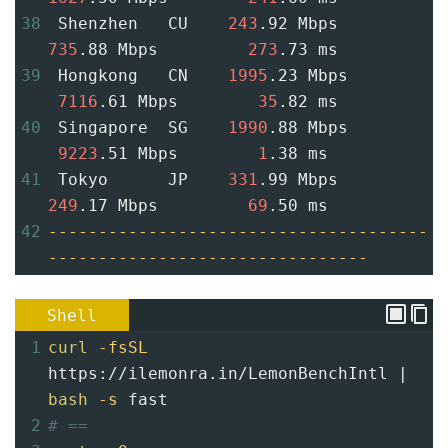
38
 Shenzhen   CU    
243
.92 Mbps       
735
.88 Mbps         
273
.73 ms
39
 Hongkong   CN    
1995
.23 Mbps     
7116
.61 Mbps        
35
.82 ms
40
 Singapore  SG    
1990
.88 Mbps     
9223
.51 Mbps        
1
.38 ms
41
 Tokyo      JP    
331
.99 Mbps       
249
.17 Mbps         
69
.50 ms
42
--------------------------------------
--------------------------------
Shell
1
curl
-fsSL
https://ilemonra.in/LemonBenchIntl | 
bash
-s
 fast
2
# ==