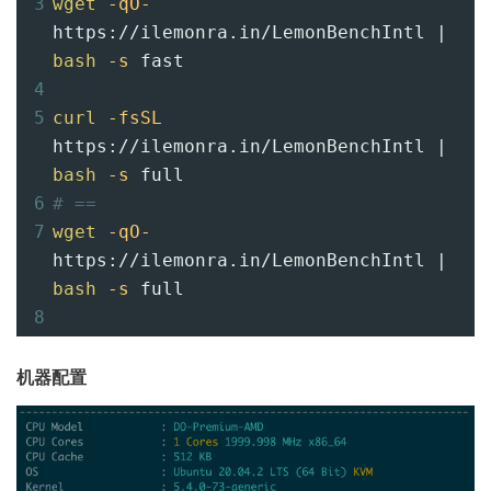
3
wget
-qO-
https://ilemonra.in/LemonBenchIntl | 
bash
-s
 fast
4
5
curl
-fsSL
https://ilemonra.in/LemonBenchIntl | 
bash
-s
 full
6
# ==
7
wget
-qO-
https://ilemonra.in/LemonBenchIntl | 
bash
-s
 full
8
机器配置