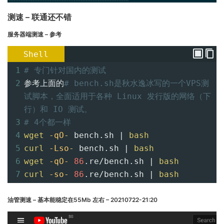
测速 – 联通还不错
服务器端测速 – 参考
Shell
1
# 专门针对国内的测试
2
参考上面的
# bench.sh是秋水逸冰写的一个VPS测
试脚本，全面适用于各种 Linux 发行版的网络（下
行）和 IO 测试。
3
# 4个都一样
4
wget
-qO-
 bench.sh | 
bash
5
curl
-Lso-
 bench.sh | 
bash
6
wget
-qO-
86
.re/bench.sh | 
bash
7
curl
-so-
86
.re/bench.sh | 
bash
油管测速 – 基本能稳定在55Mb 左右 – 20210722-21:20