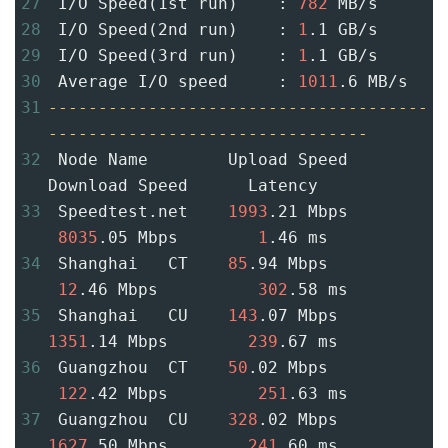
27
 I/O Speed(1st run)    : 
782
 MB/s
28
 I/O Speed(2nd run)    : 
1
.1 GB/s
29
 I/O Speed(3rd run)    : 
1
.1 GB/s
30
 Average I/O speed     : 
1011
.6 MB/s
31
--------------------------------------
--------------------------------
32
 Node Name        Upload Speed      
Download Speed      Latency
33
 Speedtest.net    
1993
.21 Mbps     
8035
.05 Mbps        
1
.46 ms
34
 Shanghai   CT    
85
.94 Mbps       
12
.46 Mbps          
302
.58 ms
35
 Shanghai   CU    
143
.07 Mbps       
1351
.14 Mbps        
239
.67 ms
36
 Guangzhou  CT    
50
.02 Mbps       
122
.42 Mbps         
251
.63 ms
37
 Guangzhou  CU    
328
.02 Mbps       
1627
.50 Mbps        
241
.60 ms