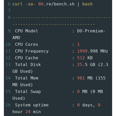
6
curl
-so-
86
.re/bench.sh | 
bash
7
8
--------------------------------------
--------------------------------
9
 CPU Model             : DO-Premium-
AMD
10
 CPU Cores             : 
1
11
 CPU Frequency         : 
1999
.998 MHz
12
 CPU Cache             : 
512
 KB
13
 Total Disk            : 
25
.5 GB (2.3 
GB Used)
14
 Total Mem             : 
981
 MB (155 
MB Used)
15
 Total Swap            : 
0
 MB (0 MB 
Used)
16
 System uptime         : 
0
 days, 
0
hour 
24
 min