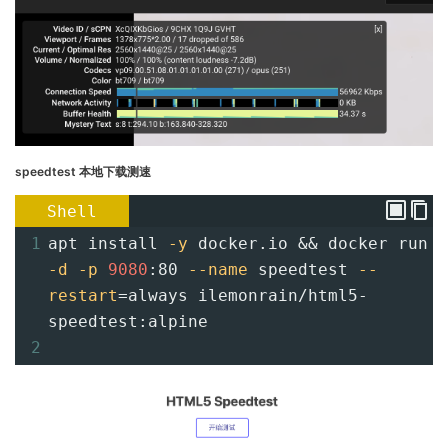
speedtest 本地下载测速
Shell
1
apt install 
-y
 docker.io && docker run 
-d
-p
9080
:80 
--name
 speedtest 
--
restart
=
always ilemonrain/html5-
speedtest:alpine
2