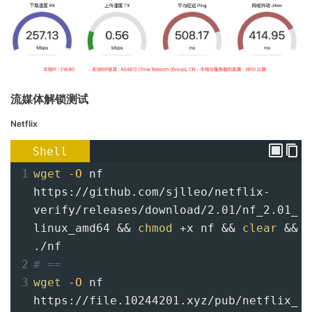
流媒体解锁测试
Netflix
Shell
1
wget
-O
 nf 
https://github.com/sjlleo/netflix-
verify/releases/download/2.01/nf_2.01_
linux_amd64 && 
chmod
+
x nf && 
clear
 && 
./nf
2
# ==
3
wget
-O
 nf 
https://file.10244201.xyz/pub/netflix_