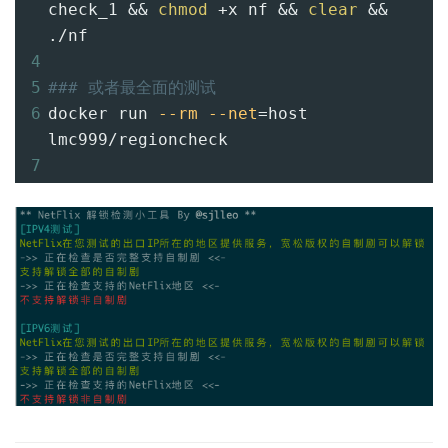
check_1 && 
chmod
+
x nf && 
clear
 && 
./nf
4
5
### 或者最全面的测试
6
docker run 
--rm
--net
=
host 
lmc999/regioncheck
7