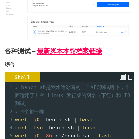
各种测试 –
最新脚本本馆档案链接
综合
Shell
1
# bench.sh是秋水逸冰写的一个VPS测试脚本，全
面适用于各种 Linux 发行版的网络（下行）和 IO 
测试。
2
# 4个都一样
3
wget
-qO-
 bench.sh | 
bash
4
curl
-Lso-
 bench.sh | 
bash
5
wget
-qO-
86
.re/bench.sh | 
bash