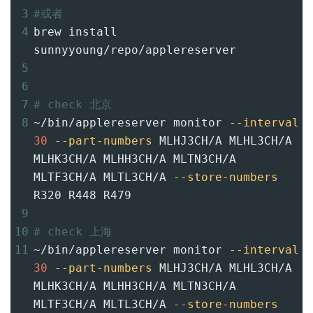
3
#或者
4
brew install 
sunnyyoung/repo/applereserver
5
6
7
# check 北京
8
~/bin/applereserver monitor 
--interval
30
--part-numbers
 MLHJ3CH/A MLHL3CH/A 
MLHK3CH/A MLHH3CH/A MLTN3CH/A 
MLTF3CH/A MLTL3CH/A 
--store-numbers
R320 R448 R479
9
10
# check 上海
11
~/bin/applereserver monitor 
--interval
30
--part-numbers
 MLHJ3CH/A MLHL3CH/A 
MLHK3CH/A MLHH3CH/A MLTN3CH/A 
MLTF3CH/A MLTL3CH/A 
--store-numbers