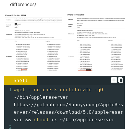
differences/
Shell
1
wget
--no-check-certificate
-qO
~/bin/applereserver 
https://github.com/Sunnyyoung/AppleRes
erver/releases/download/5.0/applereser
ver && 
chmod
+
x ~/bin/applereserver
2