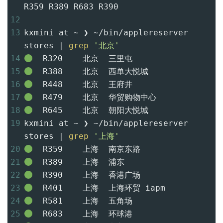
R359 R389 R683 R390
12
13
kxmini at ~ ❯ ~/bin/applereserver 
stores | 
grep
'北京'
14
R320
北京
三里屯
15
R388
北京
西单大悦城
16
R448
北京
王府井
17
R479
北京
华贸购物中心
18
R645
北京
朝阳大悦城
19
kxmini at ~ ❯ ~/bin/applereserver 
stores | 
grep
'上海'
20
R359
上海
南京东路
21
R389
上海
浦东
22
R390
上海
香港广场
23
R401
上海
上海环贸 iapm
24
R581
上海
五角场
25
R683
上海
环球港