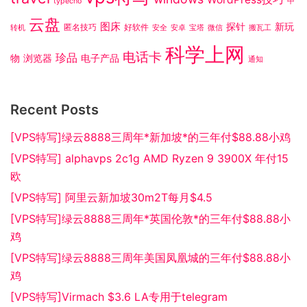
typecho
中
云盘
图床
探针
新玩
匿名技巧
好软件
转机
安全
安卓
宝塔
微信
搬瓦工
科学上网
电话卡
珍品
物
浏览器
电子产品
通知
Recent Posts
[VPS特写]绿云8888三周年*新加坡*的三年付$88.88小鸡
[VPS特写] alphavps 2c1g AMD Ryzen 9 3900X 年付15
欧
[VPS特写] 阿里云新加坡30m2T每月$4.5
[VPS特写]绿云8888三周年*英国伦敦*的三年付$88.88小
鸡
[VPS特写]绿云8888三周年美国凤凰城的三年付$88.88小
鸡
[VPS特写]Virmach $3.6 LA专用于telegram