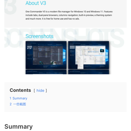
Contents
hide
1
Summary
2
一些截图
Summary