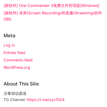
[新软件] One Commander 3免费文件管理器[Windows]
[新软件] 录屏(Screen Recording)和直播(Streaming)软件
OBS
Meta
Log in
Entries feed
Comments feed
WordPress.org
About This Site
没事胡说霸道
TG Channel:
https://t.me/xyz1024