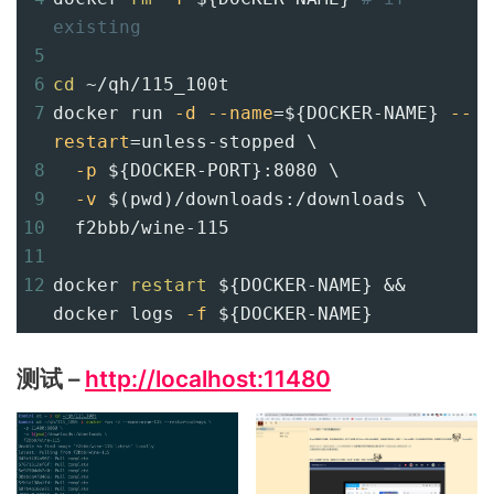
existing
5
6
cd
 ~/qh/115_100t
7
docker run 
-d
--name
=
${DOCKER-NAME}
--
restart
=
unless-stopped \
8
-p
${DOCKER-PORT}
:8080 \
9
-v
$(pwd)
/downloads:/downloads \
10
  f2bbb/wine-115
11
12
docker 
restart
${DOCKER-NAME}
 && 
docker logs 
-f
${DOCKER-NAME}
测试 –
http://localhost:11480