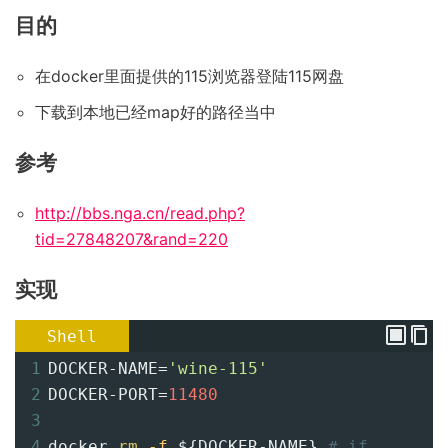
目的
在docker里面提供的115浏览器登陆115网盘
下载到本地已经map好的路径当中
参考
http://bbs.nga.cn/read.php?
tid=27848207&rand=220
实现
Shell
1
DOCKER-NAME
=
'wine-115'
2
DOCKER-PORT
=
11480
3
4
docker 
rm
-f
${DOCKER-NAME}
# if 