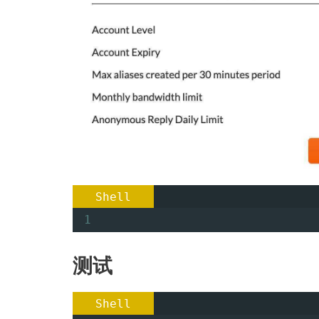
Shell
1
测试
Shell