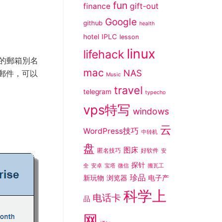
fun
gift-out
finance
Google
github
health
hotel
IPLC
lesson
linux
lifehack
您的郵箱別名
mac
NAS
圾郵件，可以
Music
travel
telegram
typecho
vps特写
windows
云
WordPress技巧
中转机
盘
图床
匿名技巧
好软件
安
探针
全
安卓
宝塔
微信
搬瓦工
珍品
新玩物
浏览器
电子产
科学上
电话卡
品
网